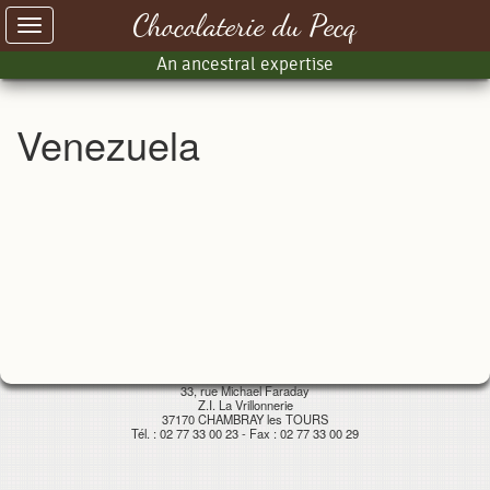
Chocolaterie du Pecq
Toggle
navigation
An ancestral expertise
Venezuela
33, rue Michael Faraday
Z.I. La Vrillonnerie
37170 CHAMBRAY les TOURS
Tél. : 02 77 33 00 23 - Fax : 02 77 33 00 29