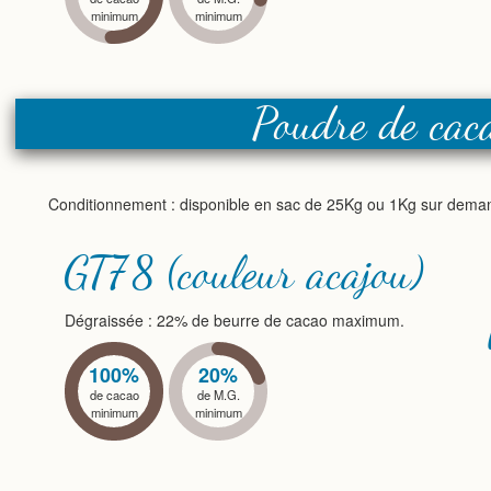
minimum
minimum
Poudre de ca
Conditionnement : disponible en sac de 25Kg ou 1Kg sur dema
GT78 (couleur acajou)
Dégraissée : 22% de beurre de cacao maximum.
100%
20%
de cacao
de M.G.
minimum
minimum