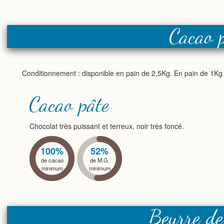
Cacao 
Conditionnement : disponible en pain de 2,5Kg. En pain de 1Kg
Cacao pâte
Chocolat très puissant et terreux, noir très foncé.
100%
52%
de cacao
de M.G.
minimum
minimum
Beurre de