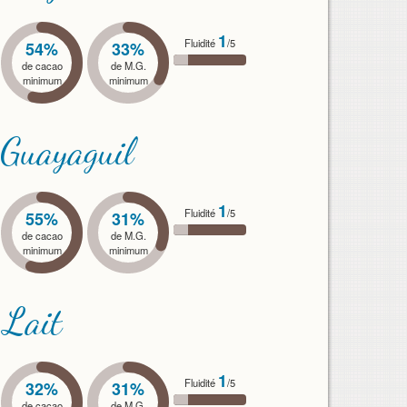
1
Fluidité
/5
54%
33%
de cacao
de M.G.
minimum
minimum
Guayaguil
1
Fluidité
/5
55%
31%
de cacao
de M.G.
minimum
minimum
Lait
1
Fluidité
/5
32%
31%
de cacao
de M.G.