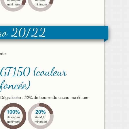
minimum
minimum
cao 20/22
nde.
GT150 (couleur
foncée)
Dégraissée : 22% de beurre de cacao maximum.
100%
20%
de cacao
de M.G.
minimum
minimum