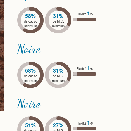
1
Fluidité
/5
58%
31%
de cacao
de M.G.
minimum
minimum
Noire
1
Fluidité
/5
58%
31%
de cacao
de M.G.
minimum
minimum
Noire
1
Fluidité
/5
51%
27%
de cacao
de M.G.