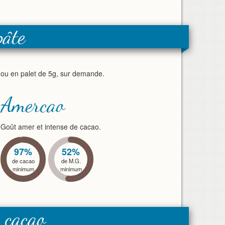
pâte
 ou en palet de 5g, sur demande.
Amercao
Goût amer et intense de cacao.
97%
52%
de cacao
de M.G.
minimum
minimum
 cacao